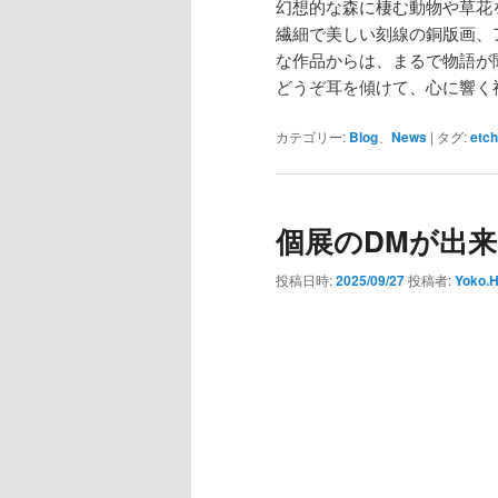
幻想的な森に棲む動物や草花
繊細で美しい刻線の銅版画、
な作品からは、まるで物語が
どうぞ耳を傾けて、心に響く
カテゴリー:
Blog
、
News
|
タグ:
etch
個展のDMが出
投稿日時:
2025/09/27
投稿者:
Yoko.