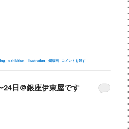
ing
、
exhibition
、
illustration
、
銅版画
|
コメントを残す
日〜24日＠銀座伊東屋です
H