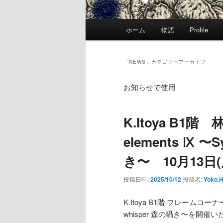
メ
ホーム
物語
Profile
イ
ン
メ
「
NEWS
」カテゴリーアーカイブ
ニ
ュ
お知らせで使用
ー
K.Itoya B1階 
elements Ⅸ 〜S
き〜 10月13日(
投稿日時:
2025/10/12
投稿者:
Yoko.
K.Itoya B1階 フレームコーナーに
whisper 森の囁き〜を開催