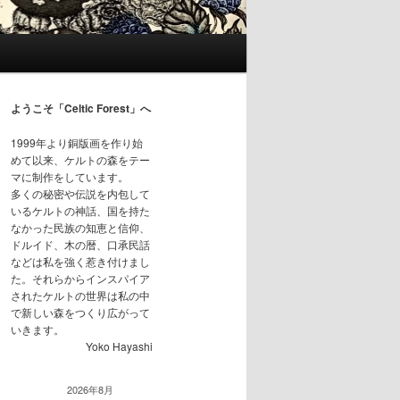
ようこそ「Celtic Forest」へ
1999年より銅版画を作り始
めて以来、ケルトの森をテー
マに制作をしています。
多くの秘密や伝説を内包して
いるケルトの神話、国を持た
なかった民族の知恵と信仰、
ドルイド、木の暦、口承民話
などは私を強く惹き付けまし
た。それらからインスパイア
されたケルトの世界は私の中
で新しい森をつくり広がって
いきます。
Yoko Hayashi
2026年8月