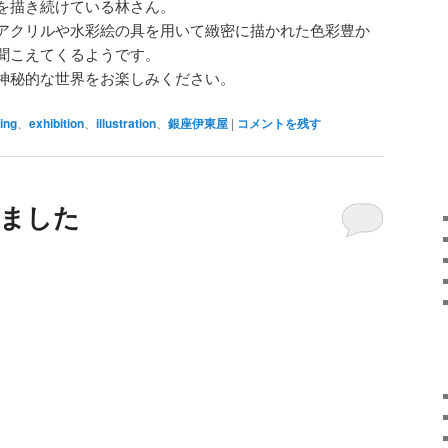
を描き続けている林さん。
アクリルや水彩絵の具を用いて緻密に描かれた色彩豊か
聞こえてくるようです。
神秘的な世界をお楽しみください。
ing
、
exhibition
、
illustration
、
銀座伊東屋
|
コメントを残す
来ました
H