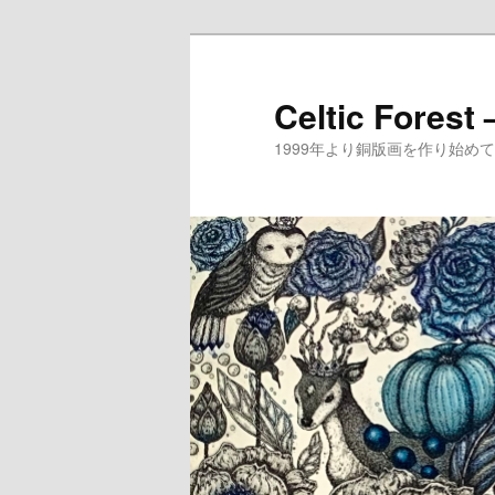
メ
サ
イ
ブ
ン
コ
Celtic Forest
コ
ン
1999年より銅版画を作り始
ン
テ
テ
ン
ン
ツ
ツ
へ
へ
移
移
動
動