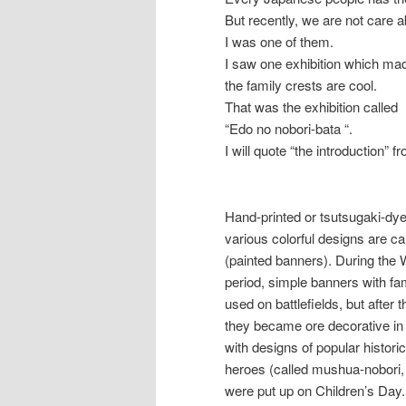
But recently, we are not care a
I was one of them.
I saw one exhibition which mad
the family crests are cool.
That was the exhibition called
“Edo no nobori-bata “.
I will quote “the introduction” f
Hand-printed or tsutsugaki-dy
various colorful designs are ca
(painted banners). During the 
period, simple banners with fa
used on battlefields, but after 
they became ore decorative in
with designs of popular histori
heroes (called mushua-nobori, 
were put up on Children’s Day.