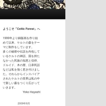
ようこそ「Celtic Forest」へ
1999年より銅版画を作り始
めて以来、ケルトの森をテー
マに制作をしています。
多くの秘密や伝説を内包して
いるケルトの神話、国を持た
なかった民族の知恵と信仰、
ドルイド、木の暦、口承民話
などは私を強く惹き付けまし
た。それらからインスパイア
されたケルトの世界は私の中
で新しい森をつくり広がって
いきます。
Yoko Hayashi
2009年9月