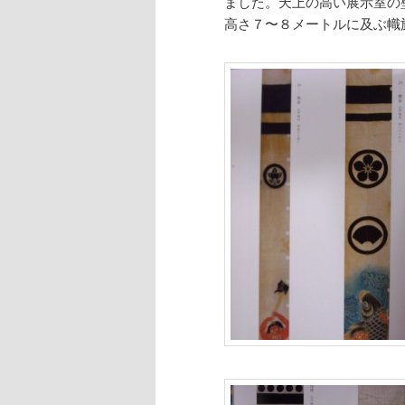
ました。天上の高い展示室の
高さ７〜８メートルに及ぶ幟