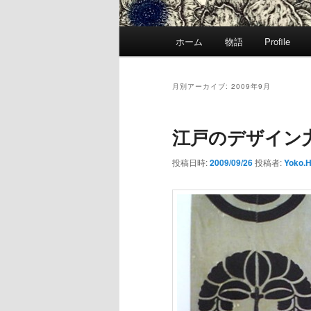
メ
ホーム
物語
Profile
イ
ン
メ
月別アーカイブ:
2009年9月
ニ
ュ
江戸のデザイン
ー
投稿日時:
2009/09/26
投稿者:
Yoko.