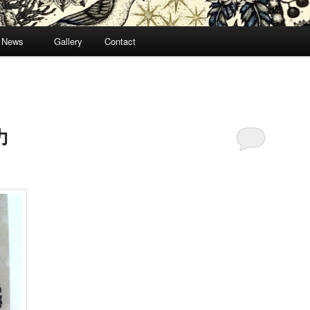
News
Gallery
Contact
力
H