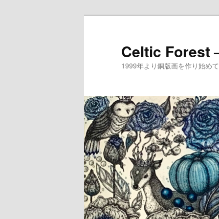
メ
サ
イ
ブ
ン
コ
Celtic Forest
コ
ン
1999年より銅版画を作り始
ン
テ
テ
ン
ン
ツ
ツ
へ
へ
移
移
動
動