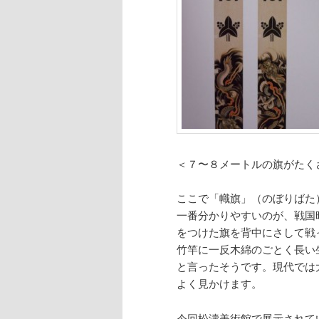
＜７〜８メートルの旗がたく
ここで「幟旗」（のぼりばた
一番分かりやすいのが、戦国
をつけた旗を背中にさして戦
竹竿に一反木綿のごとく長い
と言ったそうです。現代では
よく見かけます。
今回松濤美術館で展示されて