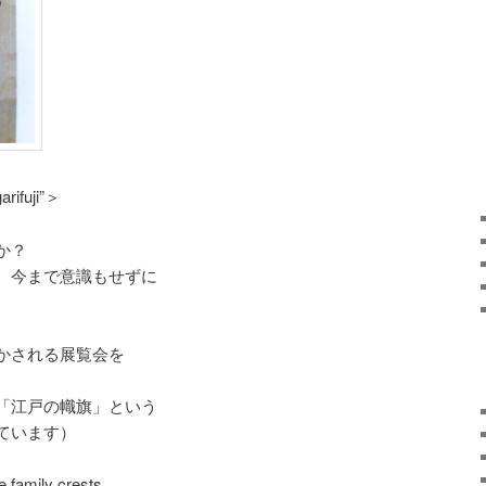
arifuji”＞
か？
。今まで意識もせずに
かされる展覧会を
「江戸の幟旗」という
ています）
 family crests.