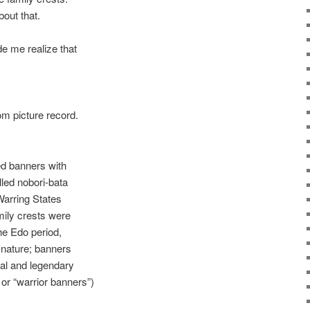
bout that.
e me realize that
rom picture record.
ed banners with
lled nobori-bata
Warring States
mily crests were
the Edo period,
 nature; banners
cal and legendary
or “warrior banners”)