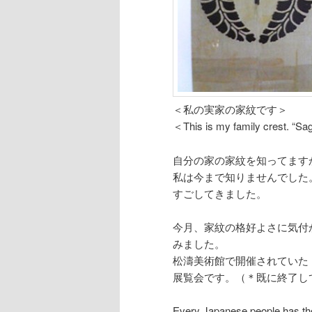
＜私の実家の家紋です＞
＜This is my family crest. “Sag
自分の家の家紋を知ってます
私は今まで知りませんでした
すごしてきました。
今月、家紋の格好よさに気付
みました。
松濤美術館で開催されていた
展覧会です。（＊既に終了し
Every Japanese people has the