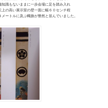
備知識もないままに一歩会場に足を踏み入れ
天上の高い展示室の壁一面に幅６０センチ程
８メートルに及ぶ幟旗が整然と並んでいました。