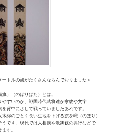
メートルの旗がたくさんならんでおりました＞
幟旗」（のぼりばた）とは。
りやすいのが、戦国時代武将達が家紋や文字
旗を背中にさして戦っていましたあれです。
反木綿のごとく長い生地を下げる旗を幟（のぼり）
そうです。現代では大相撲や歌舞伎の興行などで
けます。