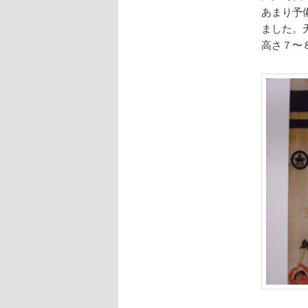
あまり予
ました。
高さ７〜