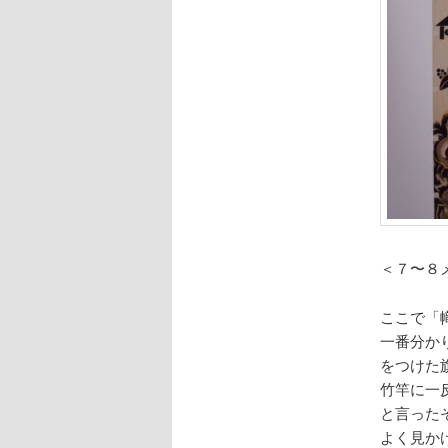
＜７〜８
ここで「
一番分か
をつけた
竹竿に一
と言った
よく見か