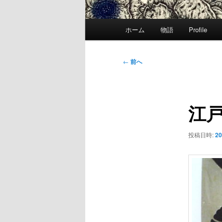
メ
ホーム
物語
Profile
イ
ン
メ
投
←
前へ
ニ
稿
ュ
ナ
ー
ビ
江
ゲ
ー
シ
投稿日時:
20
ョ
ン