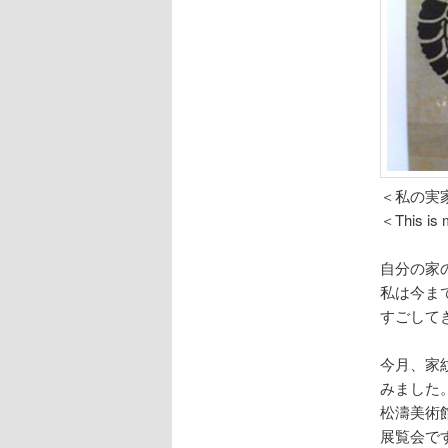
＜私の実
＜This is m
自分の家
私は今ま
すごして
今月、家
みました
松濤美術
展覧会で