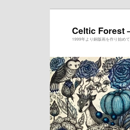
メ
イ
ン
Celtic Forest
コ
1999年より銅版画を作り始
ン
テ
ン
ツ
へ
移
動