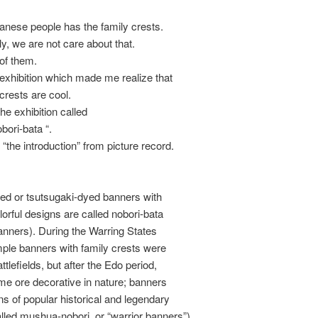
nese people has the family crests.
ly, we are not care about that.
of them.
exhibition which made me realize that
 crests are cool.
he exhibition called
bori-bata “.
e “the introduction” from picture record.
ed or tsutsugaki-dyed banners with
lorful designs are called nobori-bata
anners). During the Warring States
mple banners with family crests were
tlefields, but after the Edo period,
e ore decorative in nature; banners
ns of popular historical and legendary
lled mushua-nobori, or “warrior banners”)