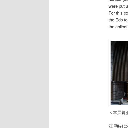
were put u
For this e
the Edo to
the collec
＜本展覧
江戸時代