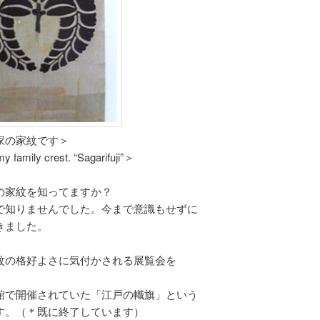
家の家紋です＞
y family crest. “Sagarifuji”＞
の家紋を知ってますか？
で知りませんでした。今まで意識もせずに
きました。
紋の格好よさに気付かされる展覧会を
。
館で開催されていた「江戸の幟旗」という
す。（＊既に終了しています）