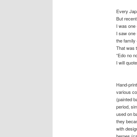
Every Japa
But recent
I was one 
I saw one 
the family
That was t
“Edo no no
I will quot
Hand-print
various co
(painted b
period, si
used on bat
they becam
with desig
heroes (ca