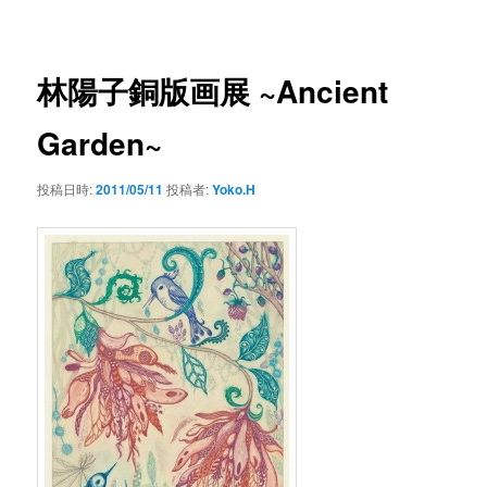
ー
稿
ナ
ビ
ゲ
林陽子銅版画展 ~Ancient
ー
シ
Garden~
ョ
ン
投稿日時:
2011/05/11
投稿者:
Yoko.H