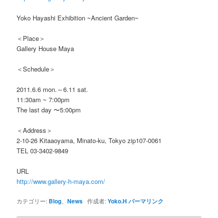
Yoko Hayashi Exhibition ~Ancient Garden~
＜Place＞
Gallery House Maya
＜Schedule＞
2011.6.6 mon.～6.11 sat.
11:30am ~ 7:00pm
The last day 〜5:00pm
＜Address＞
2-10-26 Kitaaoyama, Minato-ku, Tokyo zip107-0061
TEL 03-3402-9849
URL
http://www.gallery-h-maya.com/
カテゴリー:
Blog
、
News
作成者:
Yoko.H
パーマリンク