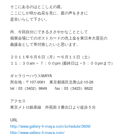
そこにあるのはとこしえの庭。
ここにしか咲かぬ花を見に、庭の声をききに
是非いらして下さい。
尚、今回自分にできるささやかなこととして
個展会場にてのポストカードの売上金を東日本大震災の
義援金として寄付致したいと思います。
２０１１年６月６日（月）〜６月１１日（土）
１１：３０am ~ ７：００pm (最終日は ~５：００pmまで）
ギャラリーハウスMAYA
所在地：〒107-0061 東京都港区北青山2-10-26
tel：03（3402）9849 fax：03（3423）8622
アクセス
東京メトロ銀座線 外苑前３番出口より徒歩５分
URL
http://www.gallery-h-maya.com/schedule/3609/
http://www.gallery-h-maya.com/