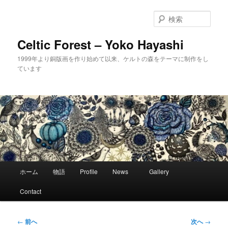
メ
イ
検
ン
索
コ
Celtic Forest – Yoko Hayashi
ン
1999年より銅版画を作り始めて以来、ケルトの森をテーマに制作をし
テ
ています
ン
ツ
へ
移
動
メ
ホーム
物語
Profile
News
Gallery
イ
ン
Contact
メ
ニ
ュ
投
←
前へ
次へ
→