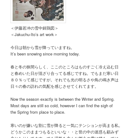
＜伊藤若冲の雪中錦鶏図＞
＜Jakuchu-Ito’s art work＞
今日は朝から雪が降っていますね。
It’s been snowing since morning today.
春と冬の狭間らしく、ここのところはものすごく冷え込む日
と春めいた日が混ざり合ってる感じですね。でもまだ寒い日
８０％って感じですが。それでも光の明るさや鳥の鳴き声は
日々の春の訪れの気配を感じさせてくれてます。
Now the season exactly is between the Winter and Spring.
Most days are still so cold, however I can find the sigh of
the Spring from place to place.
寒いのが嫌いな割に雪が降ると一気にテンションが高まる私。
どうかこのままつもるといいな・・と世の中の迷惑も顧みず