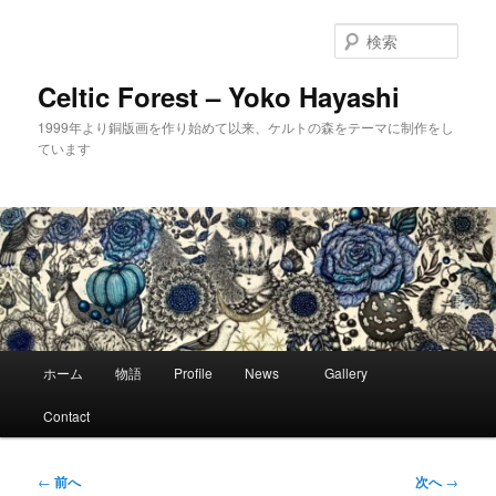
メ
イ
検
ン
索
コ
Celtic Forest – Yoko Hayashi
ン
1999年より銅版画を作り始めて以来、ケルトの森をテーマに制作をし
テ
ています
ン
ツ
へ
移
動
メ
ホーム
物語
Profile
News
Gallery
イ
ン
Contact
メ
ニ
ュ
投
←
前へ
次へ
→