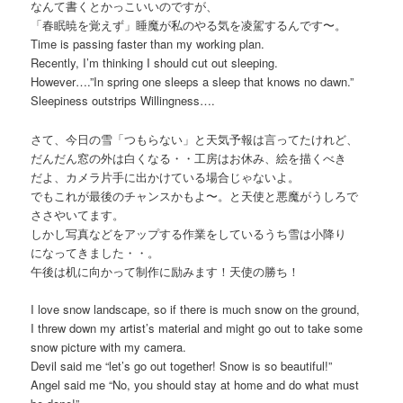
なんて書くとかっこいいのですが、
「春眠暁を覚えず」睡魔が私のやる気を凌駕するんです〜。
Time is passing faster than my working plan.
Recently, I’m thinking I should cut out sleeping.
However….”In spring one sleeps a sleep that knows no dawn.”
Sleepiness outstrips Willingness….
さて、今日の雪「つもらない」と天気予報は言ってたけれど、
だんだん窓の外は白くなる・・工房はお休み、絵を描くべき
だよ、カメラ片手に出かけている場合じゃないよ。
でもこれが最後のチャンスかもよ〜。と天使と悪魔がうしろで
ささやいてます。
しかし写真などをアップする作業をしているうち雪は小降り
になってきました・・。
午後は机に向かって制作に励みます！天使の勝ち！
I love snow landscape, so if there is much snow on the ground,
I threw down my artist’s material and might go out to take some
snow picture with my camera.
Devil said me “let’s go out together! Snow is so beautiful!”
Angel said me “No, you should stay at home and do what must