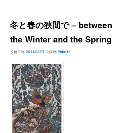
ー
稿
ナ
ビ
ゲ
冬と春の狭間で – between
ー
シ
the Winter and the Spring
ョ
ン
投稿日時:
2011/03/07
投稿者:
Yoko.H