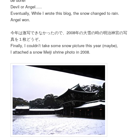
be done!”
Devil or Angel…..
Eventually, While I wrote this blog, the snow changed to rain.
Angel won.
今年は激写できなかったので、2008年の大雪の時の明治神宮の写
真を１枚どうぞ。
Finally, I couldn’t take some snow picture this year (maybe),
I attached a snow Meiji shrine photo in 2008.