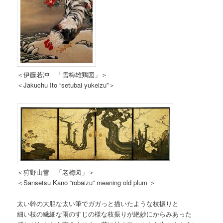
＜伊藤若冲 「雪梅雄鶏図」＞
＜Jakuchu Ito “setubai yukeizu”＞
＜狩野山雪 「老梅図」＞
＜Sansetsu Kano “robaizu” meaning old plum ＞
太い幹の大胆な太い筆でガガっと描いたような枝振りと
細い枝の繊細な雨のすじの様な枝振りが絶妙にからみあった