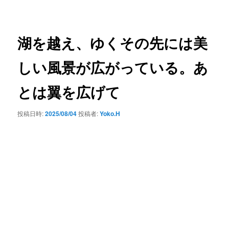
ー
稿
ナ
ビ
ゲ
湖を越え、ゆくその先には美
ー
シ
しい風景が広がっている。あ
ョ
ン
とは翼を広げて
投稿日時:
2025/08/04
投稿者:
Yoko.H