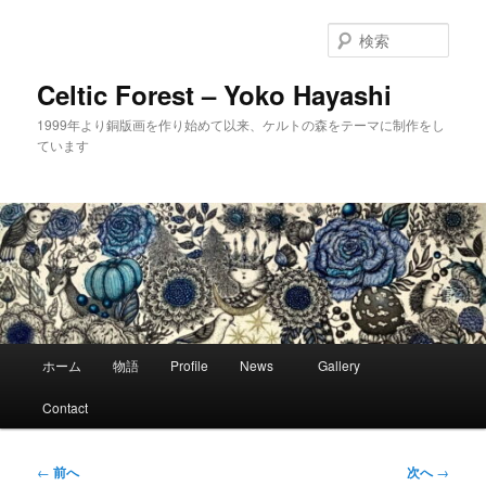
メ
イ
検
ン
索
コ
Celtic Forest – Yoko Hayashi
ン
1999年より銅版画を作り始めて以来、ケルトの森をテーマに制作をし
テ
ています
ン
ツ
へ
移
動
メ
ホーム
物語
Profile
News
Gallery
イ
ン
Contact
メ
ニ
ュ
投
←
前へ
次へ
→