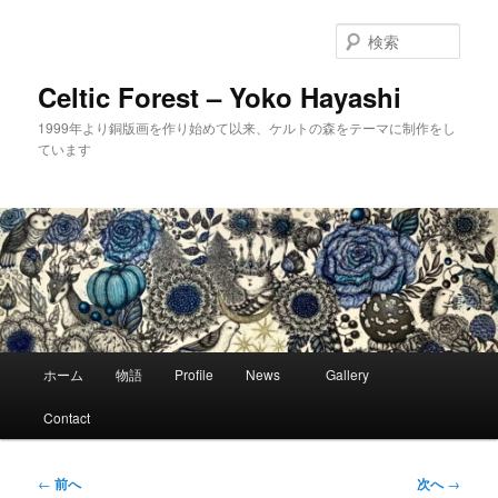
メ
イ
検
ン
索
コ
Celtic Forest – Yoko Hayashi
ン
1999年より銅版画を作り始めて以来、ケルトの森をテーマに制作をし
テ
ています
ン
ツ
へ
移
動
メ
ホーム
物語
Profile
News
Gallery
イ
ン
Contact
メ
ニ
ュ
投
←
前へ
次へ
→