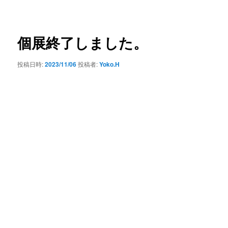
ー
稿
ナ
ビ
ゲ
個展終了しました。
ー
シ
投稿日時:
2023/11/06
投稿者:
Yoko.H
ョ
ン