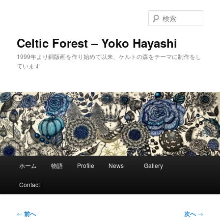
メ
イ
検
ン
索
コ
Celtic Forest – Yoko Hayashi
ン
1999年より銅版画を作り始めて以来、ケルトの森をテーマに制作をし
テ
ています
ン
ツ
へ
移
動
メ
ホーム
物語
Profile
News
Gallery
イ
ン
Contact
メ
ニ
ュ
投
←
前へ
次へ
→