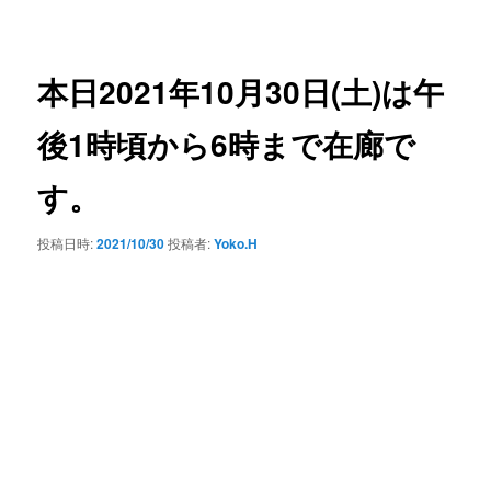
ー
稿
ナ
ビ
ゲ
本日2021年10月30日(土)は午
ー
シ
後1時頃から6時まで在廊で
ョ
ン
す。
投稿日時:
2021/10/30
投稿者:
Yoko.H