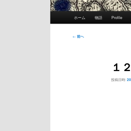
メ
ホーム
物語
Profile
イ
ン
メ
投
←
前へ
ニ
稿
ュ
ナ
ー
ビ
１２ 
ゲ
ー
シ
投稿日時:
20
ョ
ン