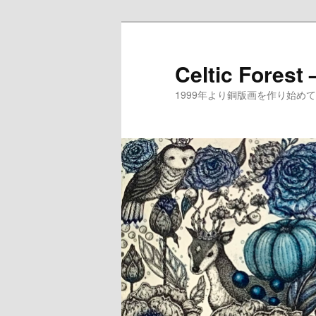
メ
イ
ン
Celtic Forest
コ
1999年より銅版画を作り始
ン
テ
ン
ツ
へ
移
動