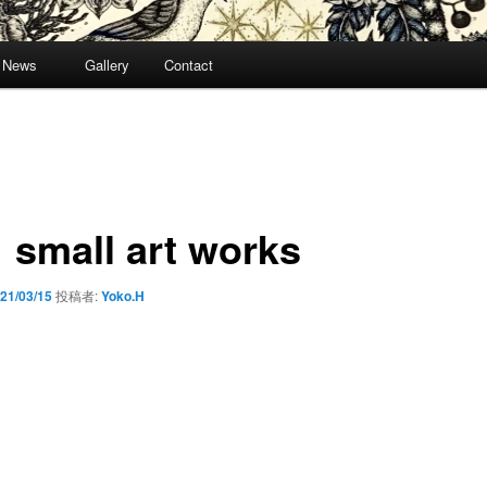
News
Gallery
Contact
small art works
21/03/15
投稿者:
Yoko.H