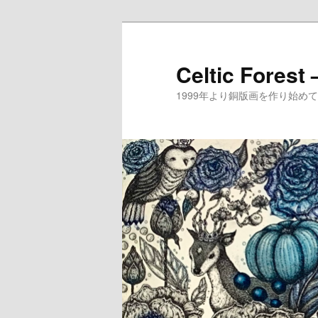
メ
イ
ン
Celtic Forest
コ
1999年より銅版画を作り始
ン
テ
ン
ツ
へ
移
動