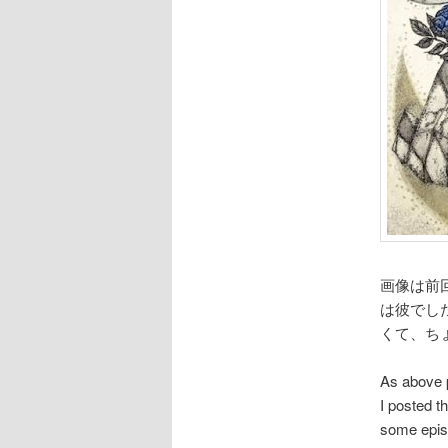
画像は前
は彼でし
くて、ち
As above 
I posted t
some episo