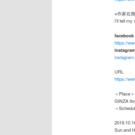
※作家在廊
I’ll tell m
facebook
https://w
instagra
instagram
URL
https://ww
＜Place＞
GINZA Ito
＜Schedu
2019.10.1
Sun.and 