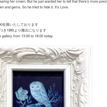
ring her crown. But he just wanted her to tell that there’s more preci
wn and gems. So he tried to hide it. It’s Love.
18-00在廊いたしております
につき18時より搬出になります
the gallery from 13:00 to 18:00 today.