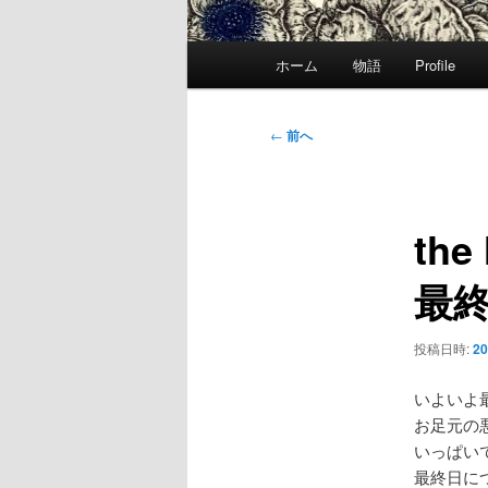
メ
ホーム
物語
Profile
イ
ン
メ
投
←
前へ
ニ
稿
ュ
ナ
ー
ビ
the
ゲ
ー
最
シ
ョ
ン
投稿日時:
20
いよいよ
お足元の
いっぱい
最終日に