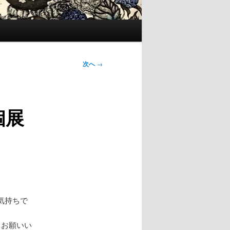
次へ
→
 個展
気持ちで
くお願いい