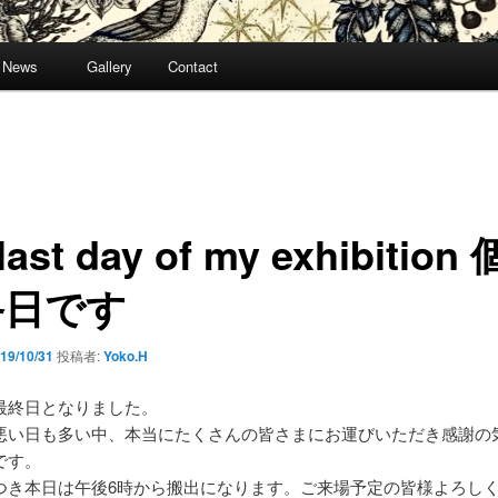
News
Gallery
Contact
 last day of my exhibition
終日です
19/10/31
投稿者:
Yoko.H
最終日となりました。
悪い日も多い中、本当にたくさんの皆さまにお運びいただき感謝の
です。
つき本日は午後6時から搬出になります。ご来場予定の皆様よろし