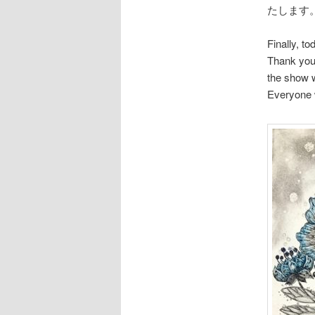
たします
Finally, to
Thank you 
the show w
Everyone w