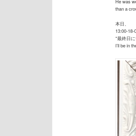
He was wea
than a cro
本日、
13:00-
*最終日
I’ll be in 