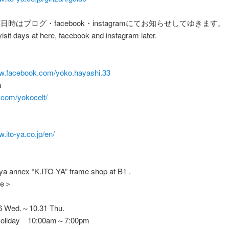
日時はブログ・facebook・instagramにてお知らせしてゆきます。
y visit days at here, facebook and instagram later.
ww.facebook.com/yoko.hayashi.33
m
.com/yokocelt/
w.ito-ya.co.jp/en/
ya annex “K.ITO-YA” frame shop at B1 .
le＞
6 Wed.～10.31 Thu.
Holiday 10:00am～7:00pm