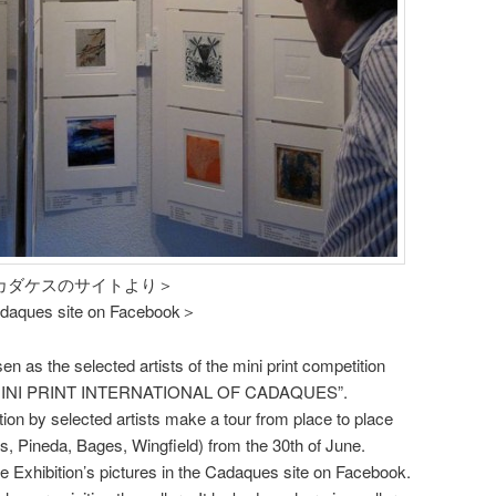
カダケスのサイトより＞
daques site on Facebook＞
en as the selected artists of the mini print competition
h MINI PRINT INTERNATIONAL OF CADAQUES”.
tion by selected artists make a tour from place to place
, Pineda, Bages, Wingfield) from the 30th of June.
 Exhibition’s pictures in the Cadaques site on Facebook.