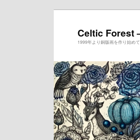
メ
イ
ン
Celtic Forest
コ
1999年より銅版画を作り始
ン
テ
ン
ツ
へ
移
動