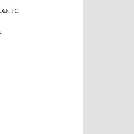
K)に巡回予定
に