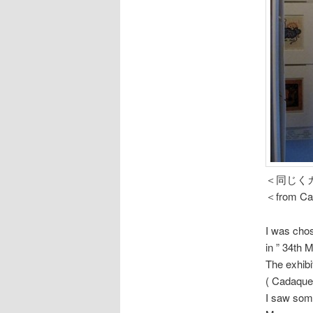
＜同じく
＜from Ca
I was chos
in ” 34t
The exhibi
( Cadaques
I saw some