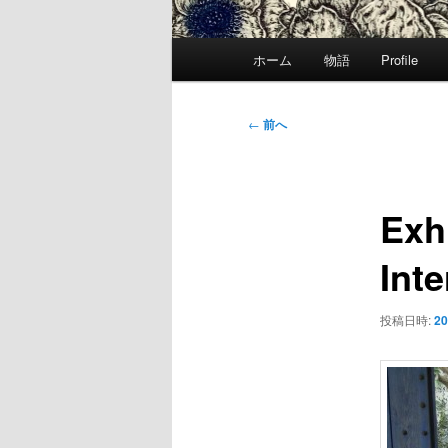
メ
ホーム
物語
Profile
イ
ン
メ
投
←
前へ
ニ
稿
ュ
ナ
ー
ビ
Exhi
ゲ
ー
Int
シ
ョ
ン
投稿日時:
20