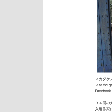
＜カダケス
＜at the ga
Facebook
３４回のカ
入選作家