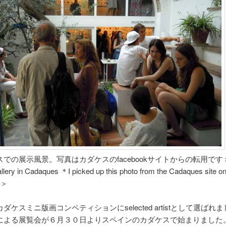
での展示風景。写真はカダケスのfacebookサイトからの転用です
llery in Cadaques ＊I picked up this photo from the Cadaques site o
 ＞
ダケスミニ版画コンペティションにselected artistとして選ばれ
による展覧会が６月３０日よりスペインのカダケスで始まりました