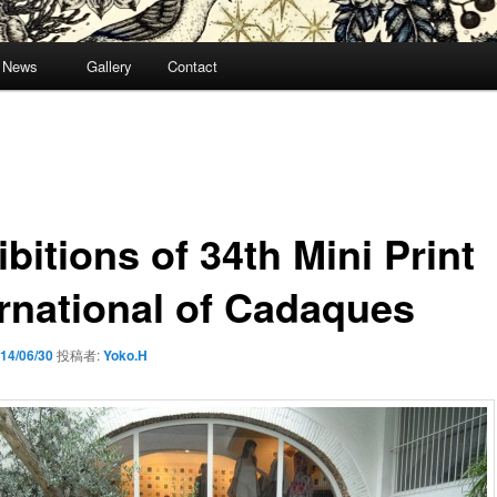
News
Gallery
Contact
bitions of 34th Mini Print
ernational of Cadaques
14/06/30
投稿者:
Yoko.H