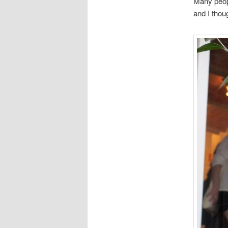
Many peopl
and I thoug