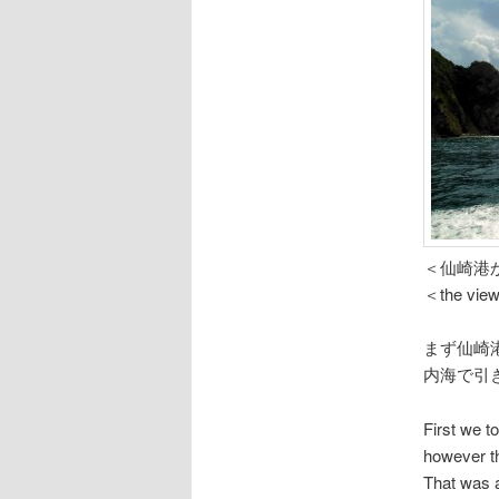
＜仙崎港
＜the view
まず仙崎
内海で引
First we t
however th
That was a