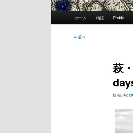
メ
ホーム
物語
Profile
イ
ン
メ
投
←
前へ
ニ
稿
ュ
ナ
ー
ビ
萩・長
ゲ
ー
day
シ
ョ
ン
投稿日時:
20