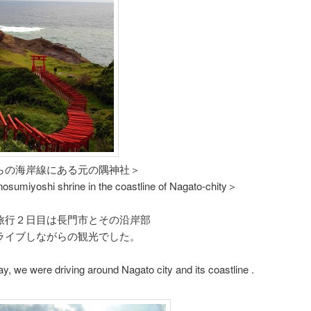
らの海岸線にある元の隅神社＞
osumiyoshi shrine in the coastline of Nagato-chity＞
旅行２日目は長門市とその沿岸部
ライブしながらの観光でした。
y, we were driving around Nagato city and its coastline .