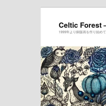
メ
イ
ン
Celtic Forest
コ
1999年より銅版画を作り始
ン
テ
ン
ツ
へ
移
動