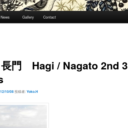
News
Gallery
Contact
門 Hagi / Nagato 2nd 3
s
12/10/08
投稿者:
Yoko.H