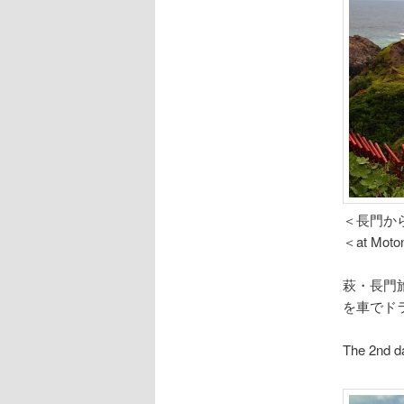
＜長門か
＜at Moton
萩・長門
を車でド
The 2nd da