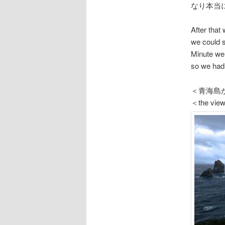
なり本当
After that
we could s
Minute we 
so we had 
＜青海島
＜the view