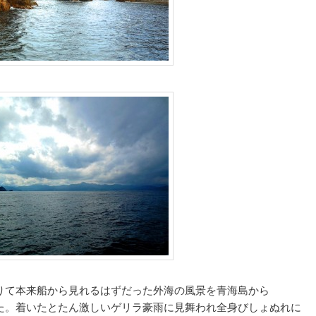
りて本来船から見れるはずだった外海の風景を青海島から
た。着いたとたん激しいゲリラ豪雨に見舞われ全身びしょぬれに