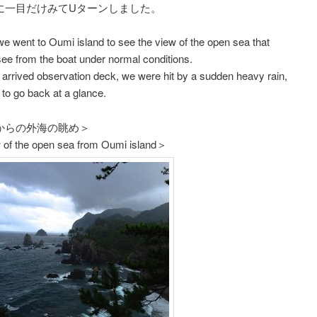
に一目だけみてUターンしました。
 we went to Oumi island to see the view of the open sea that
ee from the boat under normal conditions.
arrived observation deck, we were hit by a sudden heavy rain,
to go back at a glance.
からの外海の眺め＞
 of the open sea from Oumi island＞