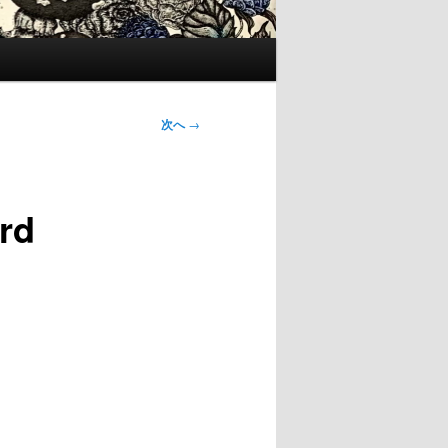
次へ
→
rd