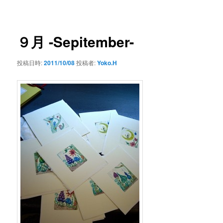
ー
稿
ナ
ビ
ゲ
９月 -Sepitember-
ー
シ
投稿日時:
2011/10/08
投稿者:
Yoko.H
ョ
ン