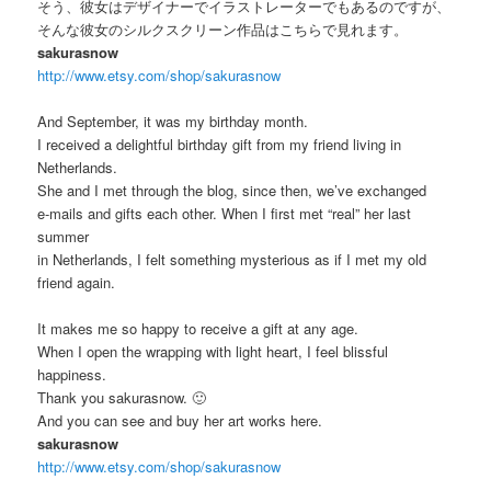
そう、彼女はデザイナーでイラストレーターでもあるのですが、
そんな彼女のシルクスクリーン作品はこちらで見れます。
sakurasnow
http://www.etsy.com/shop/sakurasnow
And September, it was my birthday month.
I received a delightful birthday gift from my friend living in
Netherlands.
She and I met through the blog, since then, we’ve exchanged
e-mails and gifts each other. When I first met “real” her last
summer
in Netherlands, I felt something mysterious as if I met my old
friend again.
It makes me so happy to receive a gift at any age.
When I open the wrapping with light heart, I feel blissful
happiness.
Thank you sakurasnow. 🙂
And you can see and buy her art works here.
sakurasnow
http://www.etsy.com/shop/sakurasnow