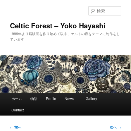
メ
イ
検
ン
索
コ
Celtic Forest – Yoko Hayashi
ン
1999年より銅版画を作り始めて以来、ケルトの森をテーマに制作をし
テ
ています
ン
ツ
へ
移
動
メ
ホーム
物語
Profile
News
Gallery
イ
ン
Contact
メ
ニ
ュ
投
←
前へ
次へ
→