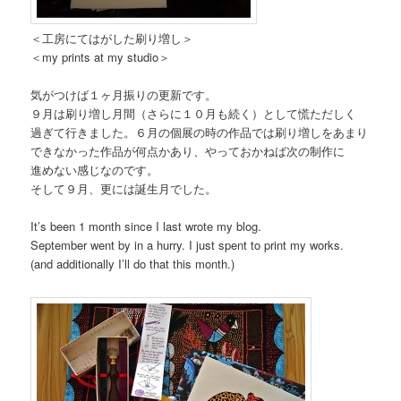
＜工房にてはがした刷り増し＞
＜my prints at my studio＞
気がつけば１ヶ月振りの更新です。
９月は刷り増し月間（さらに１０月も続く）として慌ただしく
過ぎて行きました。６月の個展の時の作品では刷り増しをあまり
できなかった作品が何点かあり、やっておかねば次の制作に
進めない感じなのです。
そして９月、更には誕生月でした。
It’s been 1 month since I last wrote my blog.
September went by in a hurry. I just spent to print my works.
(and additionally I’ll do that this month.)