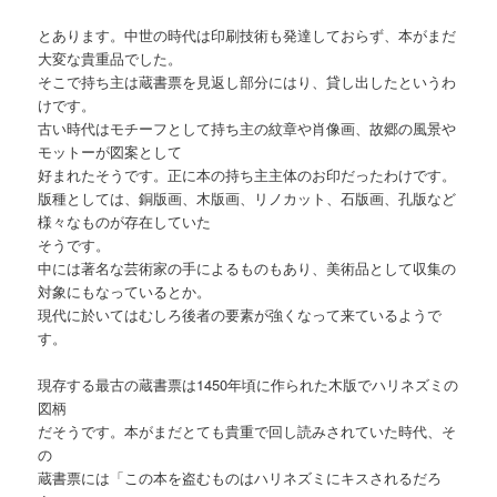
とあります。中世の時代は印刷技術も発達しておらず、本がまだ
大変な貴重品でした。
そこで持ち主は蔵書票を見返し部分にはり、貸し出したというわ
けです。
古い時代はモチーフとして持ち主の紋章や肖像画、故郷の風景や
モットーが図案として
好まれたそうです。正に本の持ち主主体のお印だったわけです。
版種としては、銅版画、木版画、リノカット、石版画、孔版など
様々なものが存在していた
そうです。
中には著名な芸術家の手によるものもあり、美術品として収集の
対象にもなっているとか。
現代に於いてはむしろ後者の要素が強くなって来ているようで
す。
現存する最古の蔵書票は1450年頃に作られた木版でハリネズミの
図柄
だそうです。本がまだとても貴重で回し読みされていた時代、そ
の
蔵書票には「この本を盗むものはハリネズミにキスされるだろ