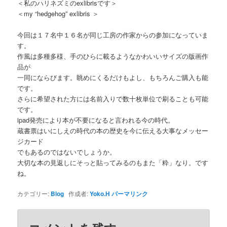
＜私のハリネズミのexlibrisです＞
＜my “hedgehog” exlibris ＞
今回は１７名中１６名が同じ工房の作家からの参加になっていま
す。
作風は多種多様、手のひらに載るようなかわいいサイズの版画作
品が
一同にならびます。眺めにくるだけもよし、もちろんご購入も能
です。
さらに希望された方には名前入りで数十枚単位で刷ることも可能
です。
ipad発売により本が不要になると言われる今の時代。
蔵書票はいにしえの時代の本の歴史を今に伝える大事なメッセー
ジカード
でもあるのではないでしょうか。
大切な本の見返しにそっと貼ってみるのもまた「粋」なり。です
ね。
カテゴリー:
Blog
作成者:
Yoko.H
パーマリンク