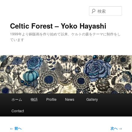
メ
イ
検
ン
索
コ
Celtic Forest – Yoko Hayashi
ン
1999年より銅版画を作り始めて以来、ケルトの森をテーマに制作をし
テ
ています
ン
ツ
へ
移
動
メ
ホーム
物語
Profile
News
Gallery
イ
ン
Contact
メ
ニ
ュ
投
←
前へ
次へ
→