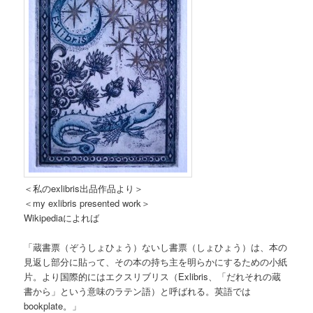
＜私のexlibris出品作品より＞
＜my exlibris presented work＞
Wikipediaによれば
「蔵書票（ぞうしょひょう）ないし書票（しょひょう）は、本の
見返し部分に貼って、その本の持ち主を明らかにするための小紙
片。より国際的にはエクスリブリス（Exlibris、「だれそれの蔵
書から」という意味のラテン語）と呼ばれる。英語では
bookplate。」