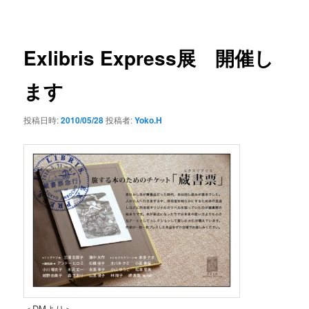
ー
稿
ナ
ビ
ゲ
Exlibris Express展 開催し
ー
シ
ます
ョ
ン
投稿日時:
2010/05/28
投稿者:
Yoko.H
＜DMより＞