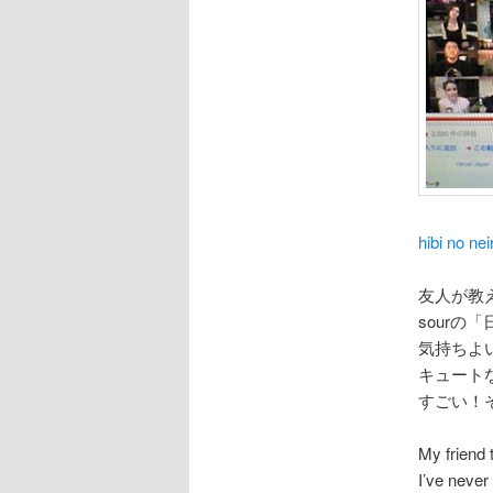
hibi no ne
友人が教
sourの「日々
気持ちよ
キュート
すごい！そし
My friend 
I’ve neve