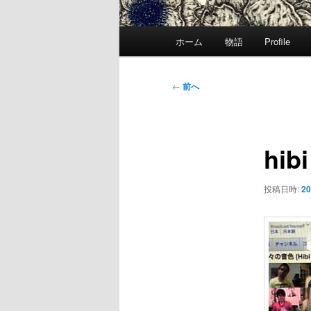
メ
ホーム
物語
Profile
イ
ン
メ
投
←
前へ
ニ
稿
ュ
ナ
ー
ビ
hibi
ゲ
ー
シ
投稿日時:
20
ョ
ン