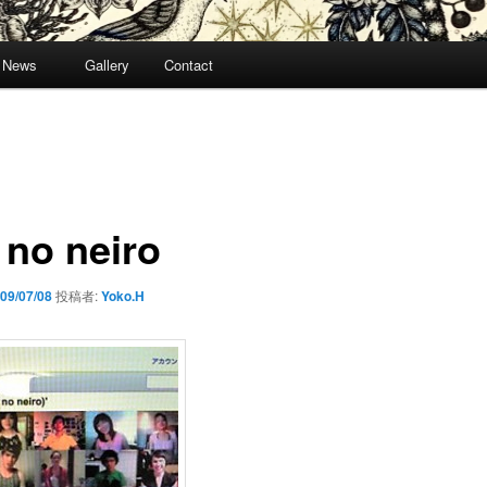
News
Gallery
Contact
 no neiro
09/07/08
投稿者:
Yoko.H