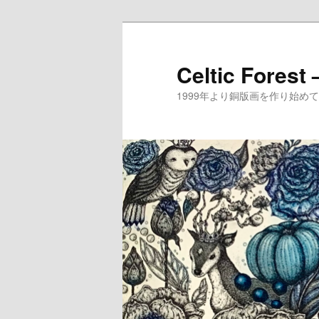
メ
イ
ン
Celtic Forest
コ
1999年より銅版画を作り始
ン
テ
ン
ツ
へ
移
動