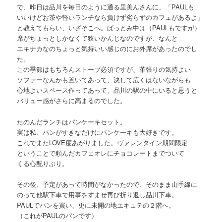
で、昨日は品川を毎日のように通る里美んさんに、「PAULも
いいけどお茶や軽いランチなら負けず劣らずのカフェがあるよ」
と教えてもらい、いざそこへ。ぱっとみ中は（PAULもですが）
席がちょっとしかなくて狭いかんじなのですが、なんと
エキナカなのちょっと気持いい感じのにお外席があったのでし
た。
この季節はもちろんストーブ必須ですが、革張りの気持よい
ソファーなんかも置いてあって、決して広くはないながらも
心地よいスペース作ってあって、品川の駅の中にいると思うと
バリュー感がさらに高まるのでした。
たのんだランチはパンケーキセット。
実は私、パンがすきなだけにパンケーキも大好きです。
これでまたLOVE度あがりました。ヴァレンタイン期間限定
ということで頼んだカフェオレにチョコレートまでついて
くる心配りぶり。
その後、予定があって時間がなかったので、そのまま山手線に
のって他駅下車で用事をすませ再び折り返し品川下車。
PAULでパンを買い、更に未開の地エキュテの２階へ。
（これがPAULのパンです）