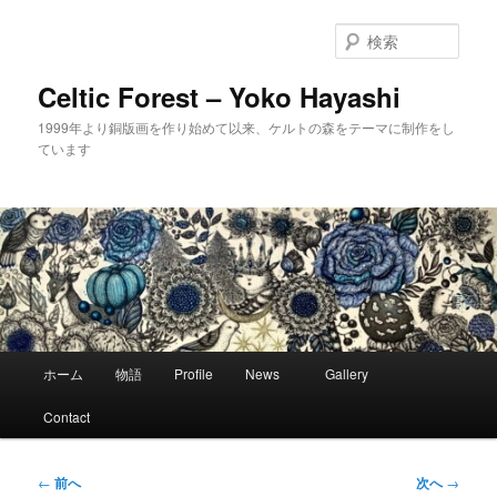
メ
イ
検
ン
索
コ
Celtic Forest – Yoko Hayashi
ン
1999年より銅版画を作り始めて以来、ケルトの森をテーマに制作をし
テ
ています
ン
ツ
へ
移
動
メ
ホーム
物語
Profile
News
Gallery
イ
ン
Contact
メ
ニ
ュ
投
←
前へ
次へ
→