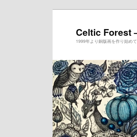
メ
イ
ン
Celtic Forest
コ
1999年より銅版画を作り始
ン
テ
ン
ツ
へ
移
動