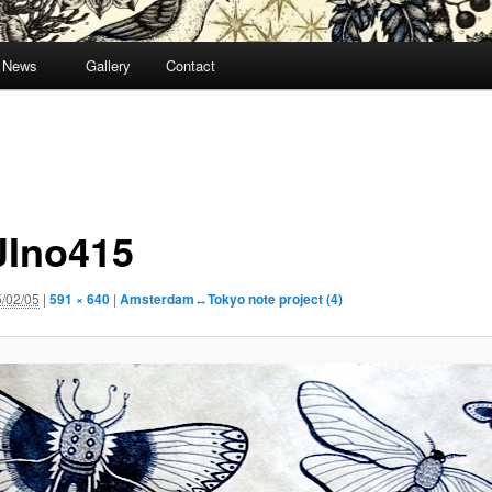
News
Gallery
Contact
Ino415
/02/05
|
591 × 640
|
Amsterdam↔Tokyo note project (4)