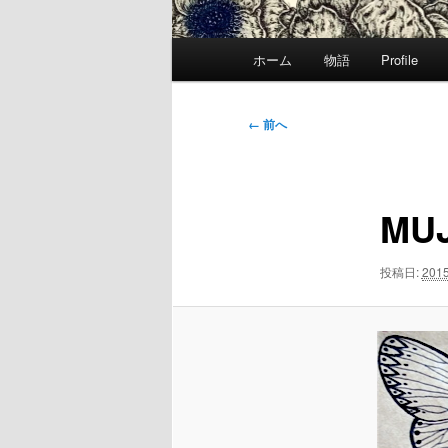
メ
ホーム
物語
Profile
イ
ン
メ
画
← 前へ
ニ
像
ュ
ナ
ー
ビ
MUJ
ゲ
ー
シ
投稿日:
2015
ョ
ン